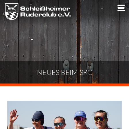
Skip
to
main
content
NEUES BEIM SRC