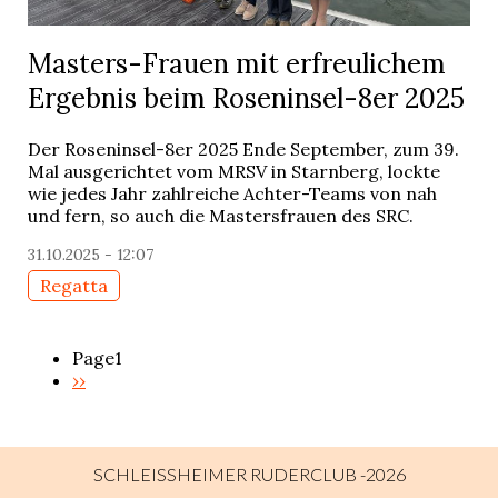
Masters-Frauen mit erfreulichem
Ergebnis beim Roseninsel-8er 2025
Der Roseninsel-8er 2025 Ende September, zum 39.
Mal ausgerichtet vom MRSV in Starnberg, lockte
wie jedes Jahr zahlreiche Achter-Teams von nah
und fern, so auch die Mastersfrauen des SRC.
31.10.2025 - 12:07
Regatta
Page1
Next
››
Pagination
page
SCHLEISSHEIMER RUDERCLUB -2026